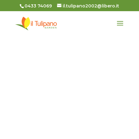
0433 74069
il.tulipano2002@libero.it